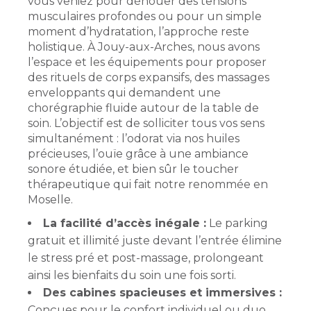
vous veniez pour dénouer des tensions
musculaires profondes ou pour un simple
moment d’hydratation, l’approche reste
holistique. À Jouy-aux-Arches, nous avons
l’espace et les équipements pour proposer
des rituels de corps expansifs, des massages
enveloppants qui demandent une
chorégraphie fluide autour de la table de
soin. L’objectif est de solliciter tous vos sens
simultanément : l’odorat via nos huiles
précieuses, l’ouïe grâce à une ambiance
sonore étudiée, et bien sûr le toucher
thérapeutique qui fait notre renommée en
Moselle.
La facilité d’accès inégale :
Le parking
gratuit et illimité juste devant l’entrée élimine
le stress pré et post-massage, prolongeant
ainsi les bienfaits du soin une fois sorti.
Des cabines spacieuses et immersives :
Conçues pour le confort individuel ou duo,