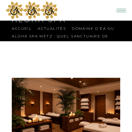
ALOHA SPA
ACCUEIL
ACTUALITÉS
DOMAINE D’ÉA OU
ALOHA SPA METZ : QUEL SANCTUAIRE DE
DÉTENTE CHOISIR POUR VOTRE ÉVASION ?