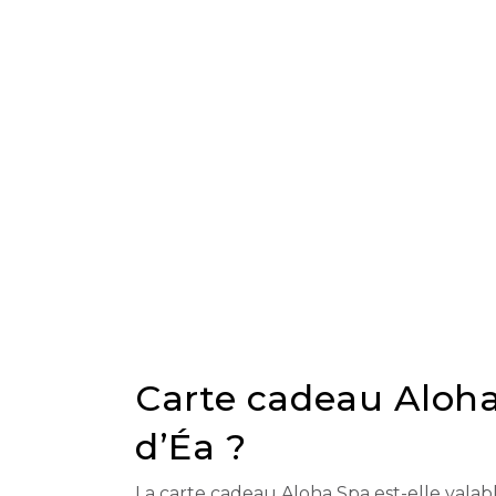
Carte cadeau Aloha
d’Éa ?
La carte cadeau Aloha Spa est-elle vala