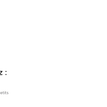
 :
etits