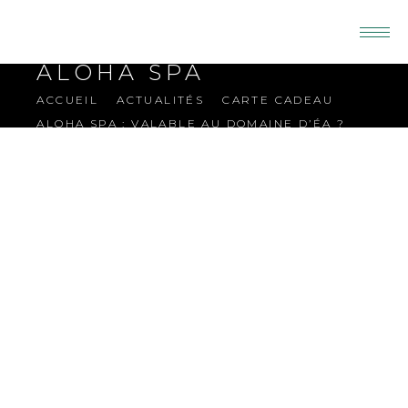
ALOHA SPA
ACCUEIL
ACTUALITÉS
CARTE CADEAU
ALOHA SPA : VALABLE AU DOMAINE D’ÉA ?